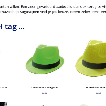
ten willen. Een zeer gevarieerd aanbod is dan ook terug te vin
rnavalshop Augustijnen vind je jou keuze. Neem zeker eens een k
 tag …
or roze
zomerhoed neon groen
zomerhoed neon 
€
3,50
€
3,50