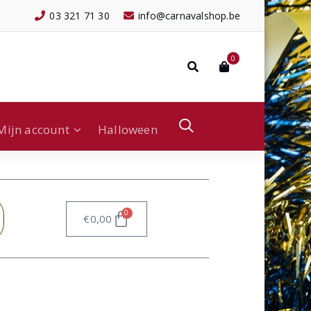
03 321 71 30
info@carnavalshop.be
0
Mijn account
Halloween
0
€
0,00