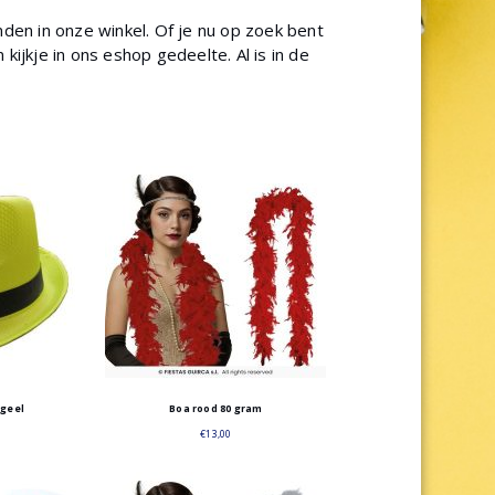
den in onze winkel. Of je nu op zoek bent
ijkje in ons eshop gedeelte. Al is in de
geel
Boa rood 80 gram
€
13,00