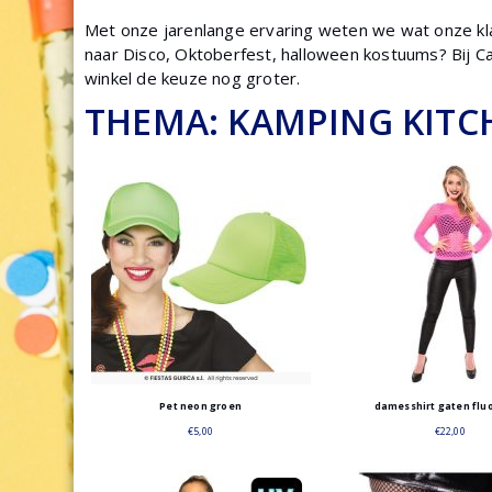
Met onze jarenlange ervaring weten we wat onze klan
naar Disco, Oktoberfest, halloween kostuums? Bij Ca
winkel de keuze nog groter.
THEMA: KAMPING KITCH
Pet neon groen
damesshirt gaten flu
€
5,00
€
22,00