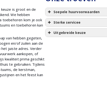
e keuze is groot en de
Soepele huurvoorwaarden
ekkend. We hebben
ua toebehoren kom je ook
Sterke servicee
ostuums en toebehoren kan
Uitgebreide keuze
k pap van hebben gegeten,
 bogen en/of zuilen aan de
p het juiste adres. Verder
e vuurwerk aankopen, of
js kwaliteit prima geschikt
thuis te gebruiken. Tijdens
ostuums, de kerstman,
ustijnen en het feest kan