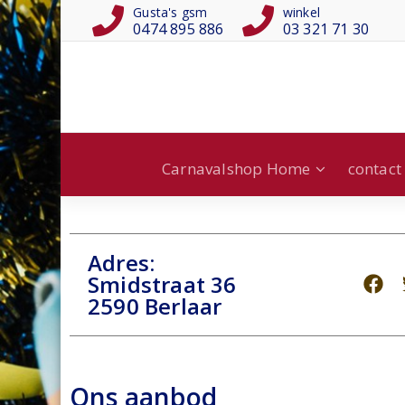
Gusta's gsm
winkel
0474 895 886
03 321 71 30
Carnavalshop Home
contact
Adres:
Smidstraat 36
2590 Berlaar
Ons aanbod