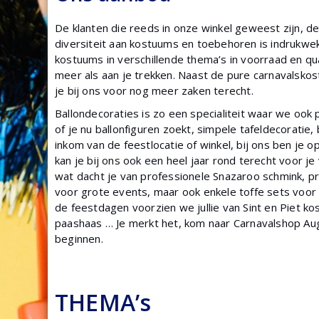
De klanten die reeds in onze winkel geweest zijn, d
diversiteit aan kostuums en toebehoren is indrukw
kostuums in verschillende thema’s in voorraad en q
meer als aan je trekken. Naast de pure carnavalsk
je bij ons voor nog meer zaken terecht.
Ballondecoraties is zo een specialiteit waar we oo
of je nu ballonfiguren zoekt, simpele tafeldecoratie,
inkom van de feestlocatie of winkel, bij ons ben je o
kan je bij ons ook een heel jaar rond terecht voor j
wat dacht je van professionele Snazaroo schmink, pri
voor grote events, maar ook enkele toffe sets voor 
de feestdagen voorzien we jullie van Sint en Piet k
paashaas … Je merkt het, kom naar Carnavalshop Aug
beginnen.
THEMA’s