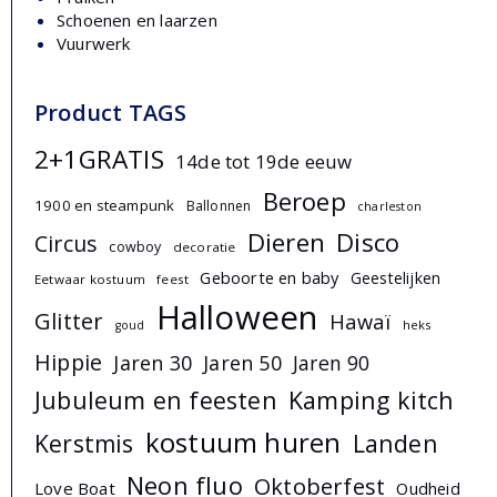
Schoenen en laarzen
Vuurwerk
Product TAGS
2+1GRATIS
14de tot 19de eeuw
Beroep
1900 en steampunk
Ballonnen
charleston
Dieren
Disco
Circus
cowboy
decoratie
Geboorte en baby
Geestelijken
Eetwaar kostuum
feest
Halloween
Glitter
Hawaï
heks
goud
Hippie
Jaren 30
Jaren 50
Jaren 90
Jubuleum en feesten
Kamping kitch
kostuum huren
Landen
Kerstmis
Neon fluo
Oktoberfest
Love Boat
Oudheid