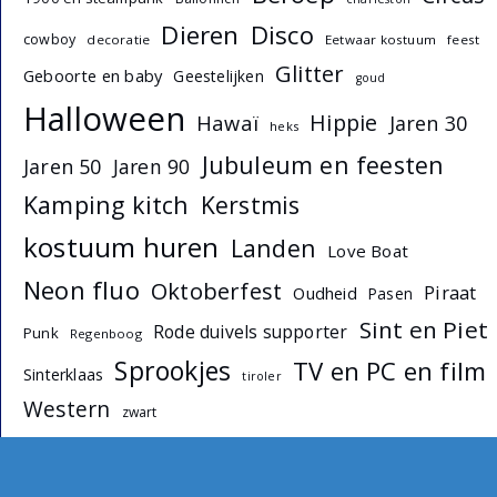
Dieren
Disco
cowboy
decoratie
Eetwaar kostuum
feest
Glitter
Geboorte en baby
Geestelijken
goud
Halloween
Hippie
Hawaï
Jaren 30
heks
Jubuleum en feesten
Jaren 50
Jaren 90
Kamping kitch
Kerstmis
kostuum huren
Landen
Love Boat
Neon fluo
Oktoberfest
Piraat
Oudheid
Pasen
Sint en Piet
Rode duivels supporter
Punk
Regenboog
Sprookjes
TV en PC en film
Sinterklaas
tiroler
Western
zwart