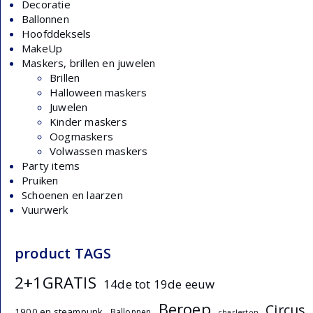
Decoratie
Ballonnen
Hoofddeksels
MakeUp
Maskers, brillen en juwelen
Brillen
Halloween maskers
Juwelen
Kinder maskers
Oogmaskers
Volwassen maskers
Party items
Pruiken
Schoenen en laarzen
Vuurwerk
product TAGS
2+1GRATIS
14de tot 19de eeuw
Beroep
Circus
1900 en steampunk
Ballonnen
charleston