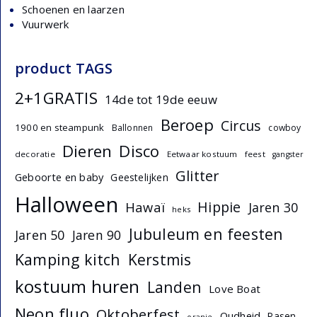
Schoenen en laarzen
Vuurwerk
product TAGS
2+1GRATIS
14de tot 19de eeuw
Beroep
Circus
1900 en steampunk
Ballonnen
cowboy
Dieren
Disco
decoratie
Eetwaar kostuum
feest
gangster
Glitter
Geboorte en baby
Geestelijken
Halloween
Hippie
Hawaï
Jaren 30
heks
Jubuleum en feesten
Jaren 50
Jaren 90
Kamping kitch
Kerstmis
kostuum huren
Landen
Love Boat
Neon fluo
Oktoberfest
Oudheid
Pasen