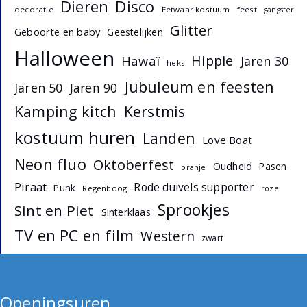
Dieren
Disco
decoratie
Eetwaar kostuum
feest
gangster
Glitter
Geboorte en baby
Geestelijken
Halloween
Hippie
Hawaï
Jaren 30
heks
Jubuleum en feesten
Jaren 50
Jaren 90
Kamping kitch
Kerstmis
kostuum huren
Landen
Love Boat
Neon fluo
Oktoberfest
Oudheid
Pasen
oranje
Piraat
Rode duivels supporter
Punk
Regenboog
roze
Sprookjes
Sint en Piet
Sinterklaas
TV en PC en film
Western
zwart
Openingsuren