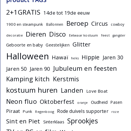
2+1GRATIS
14de tot 19de eeuw
Beroep
Circus
1900 en steampunk
Ballonnen
cowboy
Dieren
Disco
decoratie
Eetwaar kostuum
feest
gangster
Glitter
Geboorte en baby
Geestelijken
Halloween
Hippie
Hawaï
Jaren 30
heks
Jubuleum en feesten
Jaren 50
Jaren 90
Kamping kitch
Kerstmis
kostuum huren
Landen
Love Boat
Neon fluo
Oktoberfest
Oudheid
Pasen
oranje
Piraat
Rode duivels supporter
Punk
Regenboog
roze
Sprookjes
Sint en Piet
Sinterklaas