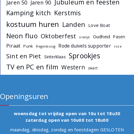
Jubuleum en feesten
Jaren 50
Jaren 90
Kamping kitch
Kerstmis
kostuum huren
Landen
Love Boat
Neon fluo
Oktoberfest
Oudheid
Pasen
oranje
Piraat
Rode duivels supporter
Punk
Regenboog
roze
Sprookjes
Sint en Piet
Sinterklaas
TV en PC en film
Western
zwart
Openingsuren
woensdag tot vrijdag open van 10u tot 18u30
zaterdag open van 10u00 tot 18u00
maandag, dinsdag, zondag en feestdagen GESLOTEN