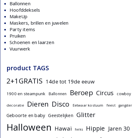
Ballonnen
Hoofddeksels
MakeUp
Maskers, brillen en juwelen
Party items
Pruiken
Schoenen en laarzen
Vuurwerk
product TAGS
2+1GRATIS
14de tot 19de eeuw
Beroep
Circus
1900 en steampunk
Ballonnen
cowboy
Dieren
Disco
decoratie
Eetwaar kostuum
feest
gangster
Glitter
Geboorte en baby
Geestelijken
Halloween
Hippie
Hawaï
Jaren 30
heks