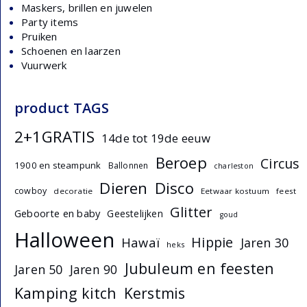
Maskers, brillen en juwelen
Party items
Pruiken
Schoenen en laarzen
Vuurwerk
product TAGS
2+1GRATIS
14de tot 19de eeuw
Beroep
Circus
1900 en steampunk
Ballonnen
charleston
Dieren
Disco
cowboy
decoratie
Eetwaar kostuum
feest
Glitter
Geboorte en baby
Geestelijken
goud
Halloween
Hippie
Hawaï
Jaren 30
heks
Jubuleum en feesten
Jaren 50
Jaren 90
Kamping kitch
Kerstmis