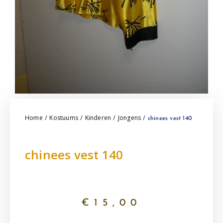
Home
Kostuums
Kinderen
Jongens
/
/
/
/ chinees vest 140
chinees vest 140
€
15,00