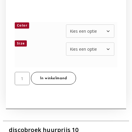
Color
Size
In winkelmand
discobroek huurprijs 10