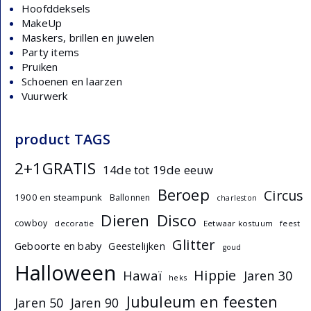
Hoofddeksels
MakeUp
Maskers, brillen en juwelen
Party items
Pruiken
Schoenen en laarzen
Vuurwerk
product TAGS
2+1GRATIS
14de tot 19de eeuw
Beroep
Circus
1900 en steampunk
Ballonnen
charleston
Dieren
Disco
cowboy
decoratie
Eetwaar kostuum
feest
Glitter
Geboorte en baby
Geestelijken
goud
Halloween
Hippie
Hawaï
Jaren 30
heks
Jubuleum en feesten
Jaren 50
Jaren 90