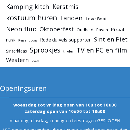
Kamping kitch
Kerstmis
kostuum huren
Landen
Love Boat
Neon fluo
Oktoberfest
Piraat
Oudheid
Pasen
Sint en Piet
Rode duivels supporter
Punk
Regenboog
Sprookjes
TV en PC en film
Sinterklaas
tiroler
Western
zwart
Openingsuren
woensdag tot vrijdag open van 10u tot 18u30
zaterdag open van 10u00 tot 18u00
maandag, dinsdag, zondag en feestdagen GESLOTEN
LET op: in de maanden juli en augustus enkel open op vrijdag