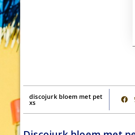
discojurk bloem met pet
xs
Discojurk bloem met p