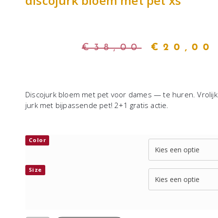
discojurk bloem met pet xs
€
38,00
€
20,00
Discojurk bloem met pet voor dames — te huren. Vrolijk
jurk met bijpassende pet! 2+1 gratis actie.
Color
Size