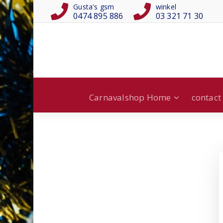
Gusta's gsm
winkel
0474 895 886
03 321 71 30
Carnavalshop Home
contact