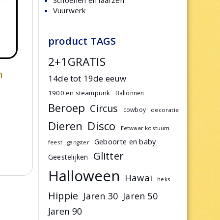
Schoenen en laarzen
Vuurwerk
product TAGS
2+1GRATIS
n
14de tot 19de eeuw
1900 en steampunk
Ballonnen
Beroep
Circus
cowboy
decoratie
Dieren
Disco
Eetwaar kostuum
Geboorte en baby
feest
gangster
Glitter
Geestelijken
Halloween
Hawaï
heks
Hippie
Jaren 30
Jaren 50
Jaren 90