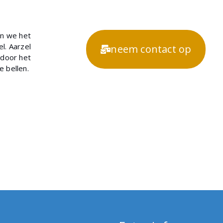
en we het
l. Aarzel
neem contact op
 door het
te bellen.