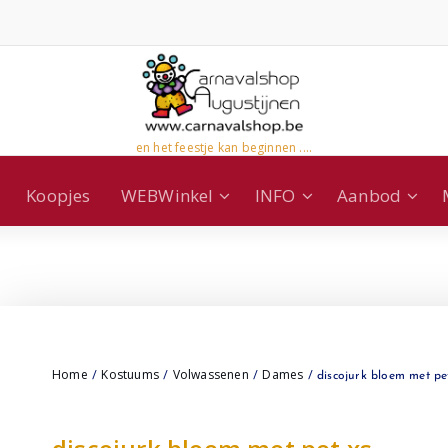
en het feestje kan beginnen ....
Koopjes
WEBWinkel
INFO
Aanbod
Home
Kostuums
Volwassenen
Dames
/
/
/
/ discojurk bloem met pe