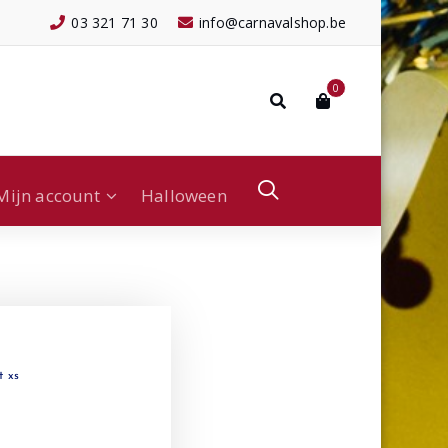
03 321 71 30
info@carnavalshop.be
0
Mijn account
Halloween
t xs