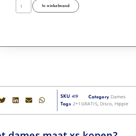
In winkelmand
Dames
SKU
419
Category
2+1GRATIS
Disco
Hippie
Tags
,
,
et dames maat xs kopen?