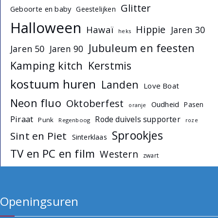
Glitter
Geboorte en baby
Geestelijken
Halloween
Hippie
Hawaï
Jaren 30
heks
Jubuleum en feesten
Jaren 50
Jaren 90
Kamping kitch
Kerstmis
kostuum huren
Landen
Love Boat
Neon fluo
Oktoberfest
Oudheid
Pasen
oranje
Piraat
Rode duivels supporter
Punk
Regenboog
roze
Sprookjes
Sint en Piet
Sinterklaas
TV en PC en film
Western
zwart
Openingsuren