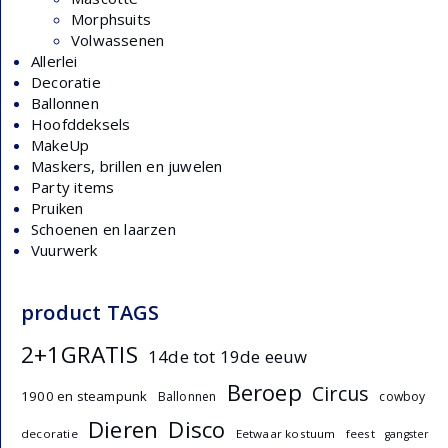
Morphsuits
Volwassenen
Allerlei
Decoratie
Ballonnen
Hoofddeksels
MakeUp
Maskers, brillen en juwelen
Party items
Pruiken
Schoenen en laarzen
Vuurwerk
product TAGS
2+1GRATIS
14de tot 19de eeuw
Beroep
Circus
1900 en steampunk
Ballonnen
cowboy
Dieren
Disco
decoratie
Eetwaar kostuum
feest
gangster