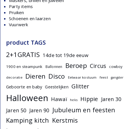
Maskers, brillen en juwelen
Party items
Pruiken
Schoenen en laarzen
Vuurwerk
product TAGS
2+1GRATIS
14de tot 19de eeuw
Beroep
Circus
1900 en steampunk
Ballonnen
cowboy
Dieren
Disco
decoratie
Eetwaar kostuum
feest
gangster
Glitter
Geboorte en baby
Geestelijken
Halloween
Hippie
Hawaï
Jaren 30
heks
Jubuleum en feesten
Jaren 50
Jaren 90
Kamping kitch
Kerstmis