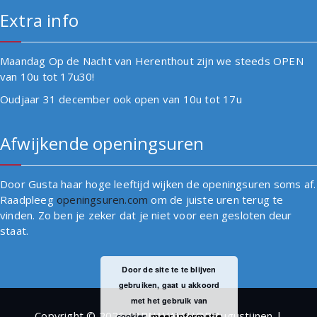
Extra info
Maandag Op de Nacht van Herenthout zijn we steeds OPEN
van 10u tot 17u30!
Oudjaar 31 december ook open van 10u tot 17u
Afwijkende openingsuren
Door Gusta haar hoge leeftijd wijken de openingsuren soms af.
Raadpleeg
openingsuren.com
om de juiste uren terug te
vinden. Zo ben je zeker dat je niet voor een gesloten deur
staat.
Door de site te te blijven
gebruiken, gaat u akkoord
met het gebruik van
Copyright © 2026 CARNAVALSHOP Augustijnen |
cookies.
meer informatie