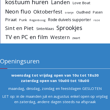
kostuum huren
Landen
Love Boat
Neon fluo
Oktoberfest
Oudheid
Pasen
oranje
Piraat
Rode duivels supporter
Punk
Regenboog
roze
Sprookjes
Sint en Piet
Sinterklaas
TV en PC en film
Western
zwart
Openingsuren
woensdag tot vrijdag open van 10u tot 18u30
zaterdag open van 10u00 tot 18u00
maandag, dinsdag, zondag en feestdagen GESLOTEN
LET op: in de maanden juli en augustus enkel open op vrijdag
en zaterdag, andere dagen steeds na afspraak