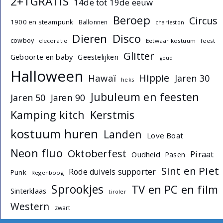
2+1GRATIS
14de tot 19de eeuw
Beroep
Circus
1900 en steampunk
Ballonnen
charleston
Dieren
Disco
cowboy
decoratie
Eetwaar kostuum
feest
Glitter
Geboorte en baby
Geestelijken
goud
Halloween
Hippie
Hawaï
Jaren 30
heks
Jubuleum en feesten
Jaren 50
Jaren 90
Kamping kitch
Kerstmis
kostuum huren
Landen
Love Boat
Neon fluo
Oktoberfest
Piraat
Oudheid
Pasen
Sint en Piet
Rode duivels supporter
Punk
Regenboog
Sprookjes
TV en PC en film
Sinterklaas
tiroler
Western
zwart