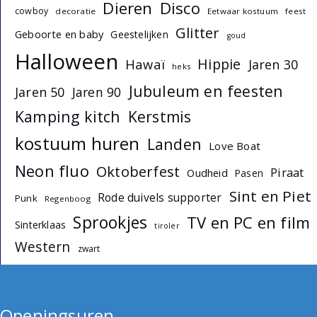
Dieren
Disco
cowboy
decoratie
Eetwaar kostuum
feest
Glitter
Geboorte en baby
Geestelijken
goud
Halloween
Hippie
Hawaï
Jaren 30
heks
Jubuleum en feesten
Jaren 50
Jaren 90
Kamping kitch
Kerstmis
kostuum huren
Landen
Love Boat
Neon fluo
Oktoberfest
Piraat
Oudheid
Pasen
Sint en Piet
Rode duivels supporter
Punk
Regenboog
Sprookjes
TV en PC en film
Sinterklaas
tiroler
Western
zwart
Openingsuren