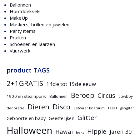
Ballonnen
Hoofddeksels
MakeUp
Maskers, brillen en juwelen
Party items
Pruiken
Schoenen en laarzen
Vuurwerk
product TAGS
2+1GRATIS
14de tot 19de eeuw
Beroep
Circus
1900 en steampunk
Ballonnen
cowboy
Dieren
Disco
decoratie
Eetwaar kostuum
feest
gangster
Glitter
Geboorte en baby
Geestelijken
Halloween
Hippie
Hawaï
Jaren 30
heks