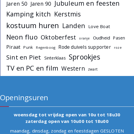
Jubuleum en feesten
Jaren 50
Jaren 90
Kamping kitch
Kerstmis
kostuum huren
Landen
Love Boat
Neon fluo
Oktoberfest
Oudheid
Pasen
oranje
Piraat
Rode duivels supporter
Punk
Regenboog
roze
Sprookjes
Sint en Piet
Sinterklaas
TV en PC en film
Western
zwart
Openingsuren
woensdag tot vrijdag open van 10u tot 18u30
zaterdag open van 10u00 tot 18u00
maandag, dinsdag, zondag en feestdagen GESLOTEN