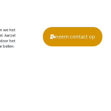
en we het
l. Aarzel
neem contact op
 door het
te bellen.