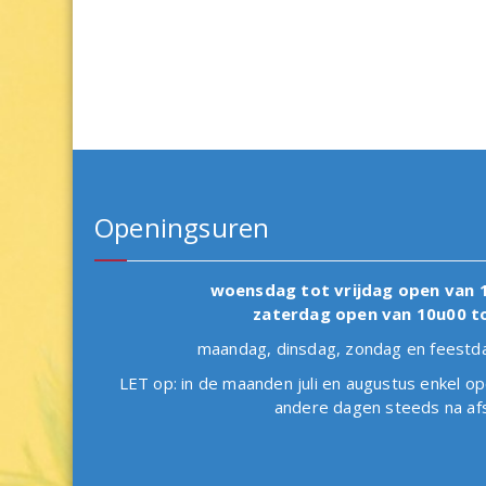
Openingsuren
woensdag tot vrijdag open van 
zaterdag open van 10u00 t
maandag, dinsdag, zondag en fees
LET op: in de maanden juli en augustus enkel op
andere dagen steeds na af