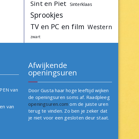
Sint en Piet
Sinterklaas
Sprookjes
TV en PC en film
Western
zwart
Afwijkende
openingsuren
OPEN van
Door Gusta haar hoge leeftijd wijken
de openingsuren soms af. Raadpleeg
openingsuren.com
om de juiste uren
en van
terug te vinden. Zo ben je zeker dat
je niet voor een gesloten deur staat.