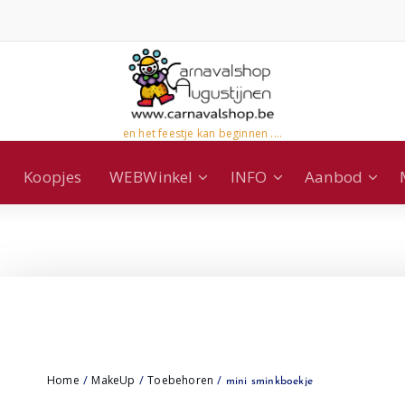
en het feestje kan beginnen ....
Koopjes
WEBWinkel
INFO
Aanbod
Home
MakeUp
Toebehoren
/
/
/ mini sminkboekje