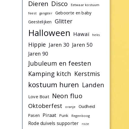
Dieren
Disco
Eetwaar kostuum
Geboorte en baby
feest
gangster
Glitter
Geestelijken
Halloween
Hawaï
heks
Hippie
Jaren 30
Jaren 50
Jaren 90
Jubuleum en feesten
Kamping kitch
Kerstmis
kostuum huren
Landen
Neon fluo
Love Boat
Oktoberfest
Oudheid
oranje
Piraat
Pasen
Punk
Regenboog
Rode duivels supporter
roze