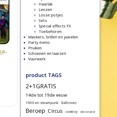
Haarlak
Lenzen
Losse potjes
Sets
Special effects FX
Toebehoren
Maskers, brillen en juwelen
Party items
Pruiken
EP-
Schoenen en laarzen
Vuurwerk
product TAGS
2+1GRATIS
14de tot 19de eeuw
1900 en steampunk
Ballonnen
Beroep
Circus
cowboy
decoratie