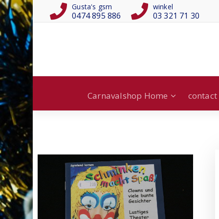
Gusta's gsm
winkel
0474 895 886
03 321 71 30
Carnavalshop Home
contact