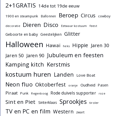
2+1GRATIS
14de tot 19de eeuw
Beroep
Circus
1900 en steampunk
cowboy
Ballonnen
Dieren
Disco
decoratie
Eetwaar kostuum
feest
Glitter
Geboorte en baby
Geestelijken
Halloween
Hippie
Hawaï
Jaren 30
heks
Jubuleum en feesten
Jaren 50
Jaren 90
Kamping kitch
Kerstmis
kostuum huren
Landen
Love Boat
Neon fluo
Oktoberfest
Oudheid
Pasen
oranje
Piraat
Rode duivels supporter
Punk
Regenboog
roze
Sprookjes
Sint en Piet
Sinterklaas
tiroler
TV en PC en film
Western
zwart