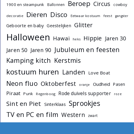
Beroep
Circus
1900 en steampunk
Ballonnen
cowboy
Dieren
Disco
decoratie
Eetwaar kostuum
feest
gangster
Glitter
Geboorte en baby
Geestelijken
Halloween
Hippie
Hawaï
Jaren 30
heks
Jubuleum en feesten
Jaren 50
Jaren 90
Kamping kitch
Kerstmis
kostuum huren
Landen
Love Boat
Neon fluo
Oktoberfest
Oudheid
Pasen
oranje
Piraat
Rode duivels supporter
Punk
Regenboog
roze
Sprookjes
Sint en Piet
Sinterklaas
TV en PC en film
Western
zwart