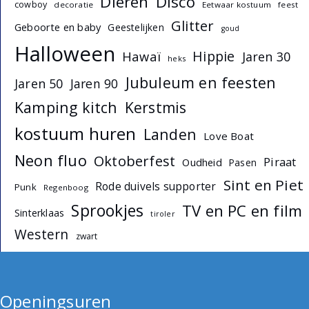
Dieren
Disco
cowboy
decoratie
Eetwaar kostuum
feest
Glitter
Geboorte en baby
Geestelijken
goud
Halloween
Hippie
Hawaï
Jaren 30
heks
Jubuleum en feesten
Jaren 50
Jaren 90
Kamping kitch
Kerstmis
kostuum huren
Landen
Love Boat
Neon fluo
Oktoberfest
Piraat
Oudheid
Pasen
Sint en Piet
Rode duivels supporter
Punk
Regenboog
Sprookjes
TV en PC en film
Sinterklaas
tiroler
Western
zwart
Openingsuren