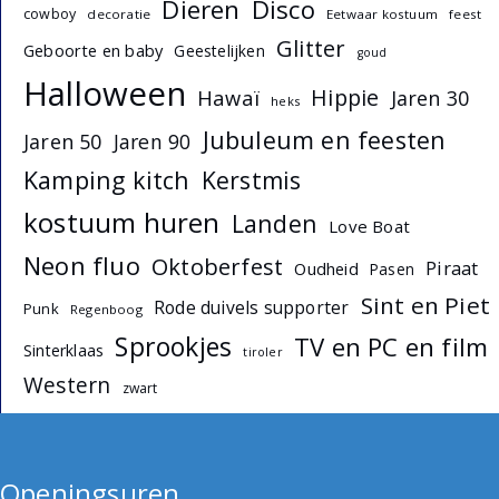
Dieren
Disco
cowboy
decoratie
Eetwaar kostuum
feest
Glitter
Geboorte en baby
Geestelijken
goud
Halloween
Hippie
Hawaï
Jaren 30
heks
Jubuleum en feesten
Jaren 50
Jaren 90
Kamping kitch
Kerstmis
kostuum huren
Landen
Love Boat
Neon fluo
Oktoberfest
Piraat
Oudheid
Pasen
Sint en Piet
Rode duivels supporter
Punk
Regenboog
Sprookjes
TV en PC en film
Sinterklaas
tiroler
Western
zwart
Openingsuren