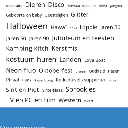
Dieren
Disco
decoratie
Eetwaar kostuum
feest
gangster
Glitter
Geboorte en baby
Geestelijken
Halloween
Hippie
Hawaï
Jaren 30
heks
Jubuleum en feesten
Jaren 50
Jaren 90
Kamping kitch
Kerstmis
kostuum huren
Landen
Love Boat
Neon fluo
Oktoberfest
Oudheid
Pasen
oranje
Piraat
Rode duivels supporter
Punk
Regenboog
roze
Sprookjes
Sint en Piet
Sinterklaas
TV en PC en film
Western
zwart
Openingsuren