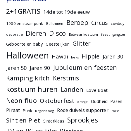
2+1GRATIS
14de tot 19de eeuw
Beroep
Circus
1900 en steampunk
Ballonnen
cowboy
Dieren
Disco
decoratie
Eetwaar kostuum
feest
gangster
Glitter
Geboorte en baby
Geestelijken
Halloween
Hippie
Hawaï
Jaren 30
heks
Jubuleum en feesten
Jaren 50
Jaren 90
Kamping kitch
Kerstmis
kostuum huren
Landen
Love Boat
Neon fluo
Oktoberfest
Oudheid
Pasen
oranje
Piraat
Rode duivels supporter
Punk
Regenboog
roze
Sprookjes
Sint en Piet
Sinterklaas
TV en PC en film