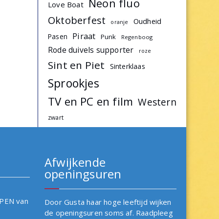
Neon fluo
Love Boat
Oktoberfest
Oudheid
oranje
Piraat
Pasen
Punk
Regenboog
Rode duivels supporter
roze
Sint en Piet
Sinterklaas
Sprookjes
TV en PC en film
Western
zwart
Afwijkende
openingsuren
OPEN van
Door Gusta haar hoge leeftijd wijken
de openingsuren soms af. Raadpleeg