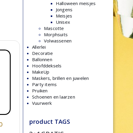
Halloween meisjes
Jongens
Meisjes
Unisex
Mascotte
Morphsuits
Volwassenen
Allerlei
Decoratie
Ballonnen
Hoofddeksels
MakeUp
Maskers, brillen en juwelen
Party items
Pruiken
Schoenen en laarzen
Vuurwerk
product TAGS
0