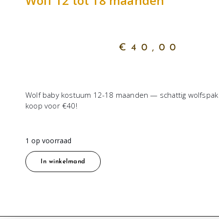
Wolf 12 tot 18 maanden
€
40,00
Wolf baby kostuum 12-18 maanden — schattig wolfspak 
koop voor €40!
1 op voorraad
In winkelmand