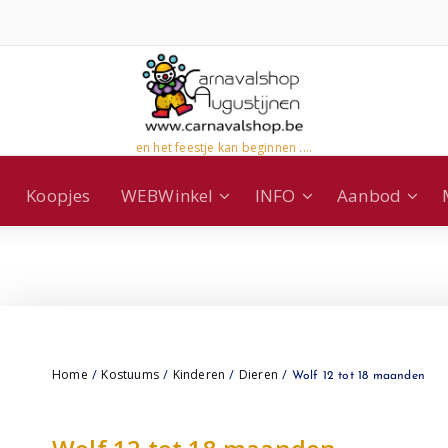
en het feestje kan beginnen ....
Koopjes
WEBWinkel
INFO
Aanbod
Home
Kostuums
Kinderen
Dieren
/
/
/
/ Wolf 12 tot 18 maanden