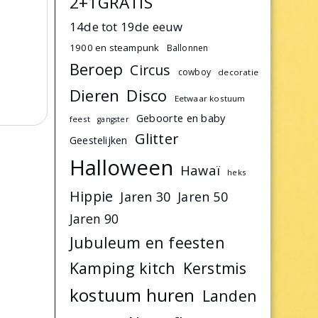
2+1GRATIS
14de tot 19de eeuw
1900 en steampunk
Ballonnen
Beroep
Circus
cowboy
decoratie
Dieren
Disco
Eetwaar kostuum
Geboorte en baby
feest
gangster
Glitter
Geestelijken
Halloween
Hawaï
heks
Hippie
Jaren 30
Jaren 50
Jaren 90
Jubuleum en feesten
Kamping kitch
Kerstmis
kostuum huren
Landen