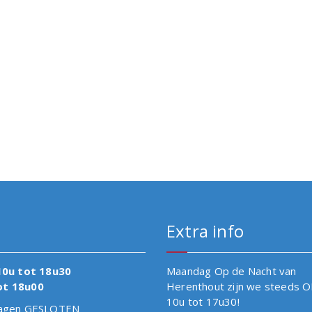
Extra info
10u tot 18u30
Maandag Op de Nacht van
ot 18u00
Herenthout zijn we steeds 
10u tot 17u30!
tdagen GESLOTEN