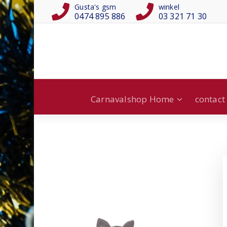
Gusta's gsm
winkel
0474 895 886
03 321 71 30
Carnavalshop Home
contact