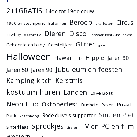
2+1GRATIS
14de tot 19de eeuw
Beroep
Circus
1900 en steampunk
Ballonnen
charleston
Dieren
Disco
cowboy
decoratie
Eetwaar kostuum
feest
Glitter
Geboorte en baby
Geestelijken
goud
Halloween
Hippie
Hawaï
Jaren 30
heks
Jubuleum en feesten
Jaren 50
Jaren 90
Kamping kitch
Kerstmis
kostuum huren
Landen
Love Boat
Neon fluo
Oktoberfest
Piraat
Oudheid
Pasen
Sint en Piet
Rode duivels supporter
Punk
Regenboog
Sprookjes
TV en PC en film
Sinterklaas
tiroler
Western