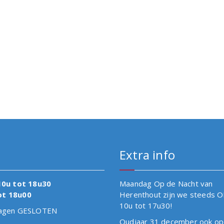
Extra info
10u tot 18u30
Maandag Op de Nacht van
ot 18u00
Herenthout zijn we steeds 
10u tot 17u30!
tdagen GESLOTEN
Oudjaar 31 december ook op