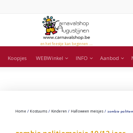
en het feestje kan beginnen ....
Koopjes
WEBWinkel
INFO
Aanbod
Home
Kostuums
Kinderen
Halloween meisjes
/
/
/
/ zombie politiem