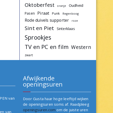
Oktoberfest
Oudheid
oranje
Piraat
Pasen
Punk
Regenboog
Rode duivels supporter
roze
Sint en Piet
Sinterklaas
Sprookjes
TV en PC en film
Western
zwart
Afwijkende
openingsuren
OPEN van
Door Gusta haar hoge leeftijd wijken
de openingsuren soms af. Raadpleeg
openingsuren.com
om de juiste uren
en van