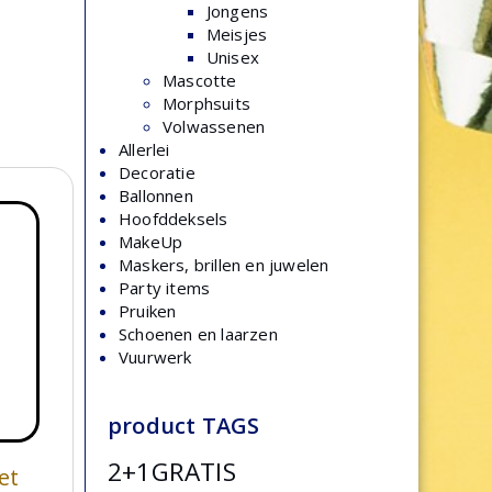
Jongens
Meisjes
Unisex
Mascotte
Morphsuits
Volwassenen
Allerlei
Decoratie
Ballonnen
Hoofddeksels
MakeUp
Maskers, brillen en juwelen
Party items
Pruiken
Schoenen en laarzen
Vuurwerk
product TAGS
2+1GRATIS
et