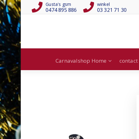
Gusta's gsm
winkel
0474 895 886
03 321 71 30
Carnavalshop Home
contact