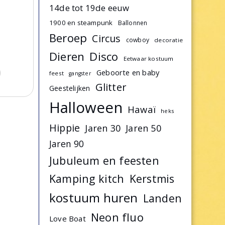
14de tot 19de eeuw
1900 en steampunk
Ballonnen
Beroep
Circus
cowboy
decoratie
Dieren
Disco
Eetwaar kostuum
Geboorte en baby
feest
gangster
Glitter
Geestelijken
Halloween
Hawaï
heks
Hippie
Jaren 30
Jaren 50
Jaren 90
Jubuleum en feesten
Kamping kitch
Kerstmis
kostuum huren
Landen
Neon fluo
Love Boat