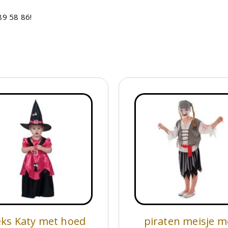
89 58 86!
ks Katy met hoed
piraten meisje m