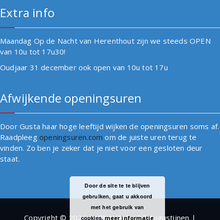
Extra info
Maandag Op de Nacht van Herenthout zijn we steeds OPEN
van 10u tot 17u30!
Oudjaar 31 december ook open van 10u tot 17u
Afwijkende openingsuren
Door Gusta haar hoge leeftijd wijken de openingsuren soms af.
Raadpleeg
openingsuren.com
om de juiste uren terug te
vinden. Zo ben je zeker dat je niet voor een gesloten deur
staat.
Door de site te te blijven
gebruiken, gaat u akkoord
met het gebruik van
Copyright © 2026 CARNAVALSHOP Augustijnen |
cookies.
meer informatie