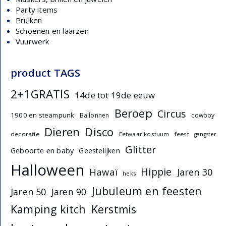
Party items
Pruiken
Schoenen en laarzen
Vuurwerk
product TAGS
2+1GRATIS
14de tot 19de eeuw
Beroep
Circus
1900 en steampunk
Ballonnen
cowboy
Dieren
Disco
decoratie
Eetwaar kostuum
feest
gangster
Glitter
Geboorte en baby
Geestelijken
Halloween
Hippie
Hawaï
Jaren 30
heks
Jubuleum en feesten
Jaren 50
Jaren 90
Kamping kitch
Kerstmis