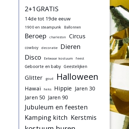
2+1GRATIS
14de tot 19de eeuw
1900 en steampunk
Ballonnen
Beroep
Circus
charleston
Dieren
cowboy
decoratie
Disco
Eetwaar kostuum
feest
Geboorte en baby
Geestelijken
Halloween
Glitter
goud
Hippie
Hawaï
Jaren 30
heks
Jaren 50
Jaren 90
Jubuleum en feesten
Kamping kitch
Kerstmis
kostuum huren