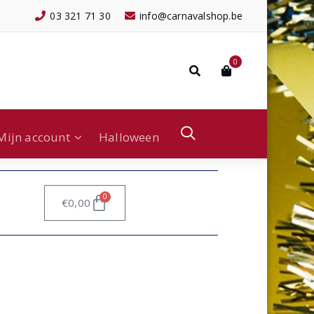
03 321 71 30
info@carnavalshop.be
0
Mijn account
Halloween
0
€
0,00