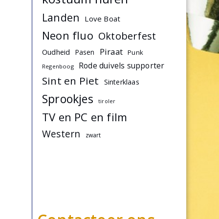
Landen
Love Boat
Neon fluo
Oktoberfest
Piraat
Oudheid
Pasen
Punk
Rode duivels supporter
Regenboog
Sint en Piet
Sinterklaas
Sprookjes
tiroler
TV en PC en film
Western
zwart