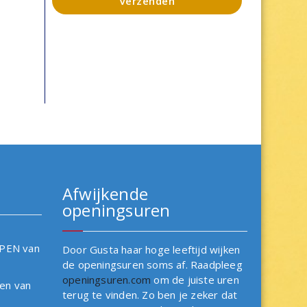
Verzenden
Afwijkende
openingsuren
OPEN van
Door Gusta haar hoge leeftijd wijken
de openingsuren soms af. Raadpleeg
openingsuren.com
om de juiste uren
en van
terug te vinden. Zo ben je zeker dat